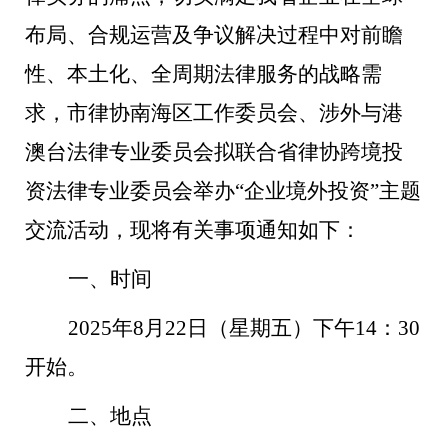
布局、合规运营及争议解决过程中对前瞻
性、本土化、全周期法律服务的战略需
求，
市律协
南海区工作委员会、
涉外与港
澳台法律专业委员会
拟联合
省律协跨境投
资法律专业委员会
举办
“企业境外投资”主题
交流活动，现将有关事项通知如下：
一、
时间
202
5
年
8
月
22
日（
星期五
）
下午
14：30
开始。
二、地点