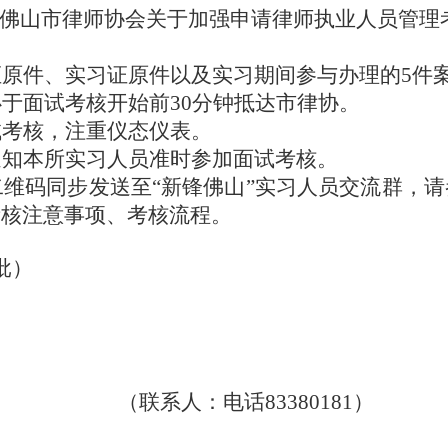
佛山市律师协会关于加强申请律师执业人员管理
证原件、实习证原件以及实习期间参与办理的
5件
必于面试考核开始前
30分钟抵达市律协。
试考核
，
注重仪态仪表
。
通知本所
实习人员
准时参加面试考核。
二维码同步发送至
“新锋佛山”实习人员交流群，
考核注意事项、考核流程。
1批）
（联系人：电话
83380181）