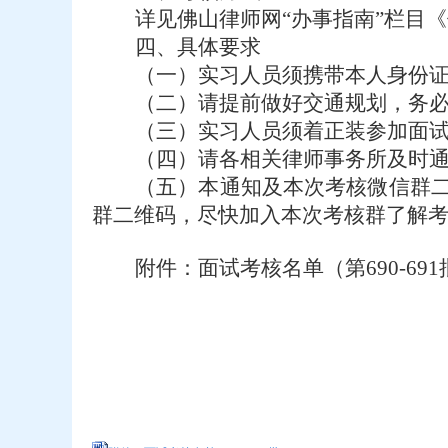
详见佛山律师网
“
办事指南
”
栏目《
四、具体要求
（一）
实习人员须携带本人身份
（二）请提前做好交通规划，务
（三）实习人员须着正装
参加面
（
四
）请各相关律师事务所及时
（
五）
本通知及本次考核微信群
群
二维码，
尽快加入本次考核群了解
附件：面试考核名单（第
690-69