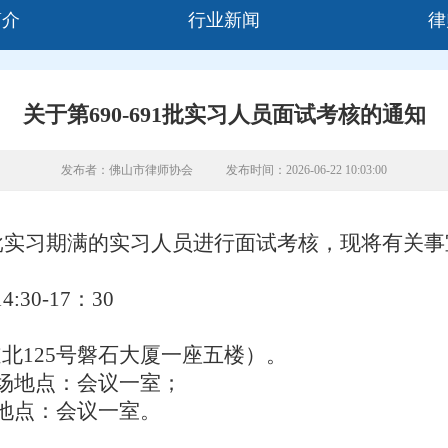
简介
行业新闻
律
关于第690-691批实习人员面试考核的通知
发布者：佛山市律师协会
发布时间：2026-06-22 10:03:00
批
实习期满的
实习人员
进行面试考核
，现将有关事
4
:30
-17：30
道北
125号磐石大厦一座五楼）。
场地点：
会议一
室
；
地点：
会议一室
。