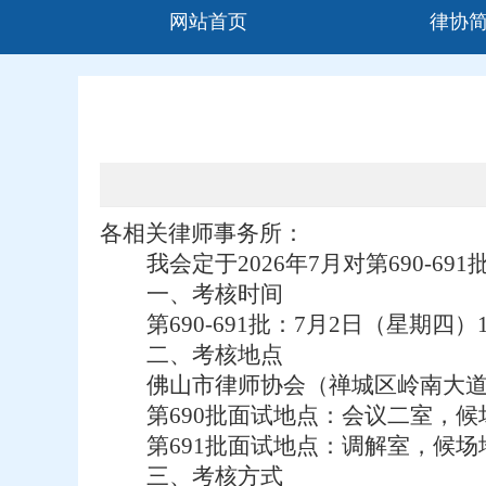
网站首页
律协
各相关律师事务所：
我会定于
2026年7
月
对
第
690-691
一、考核时间
第
690-691批：
7月2日（星期四）1
二、
考核地点
佛山市律师协会（禅城区岭南大
第
690
批面试地点：会议二室，候
第
691
批面试地点：
调解
室
，候场
三、考核方式