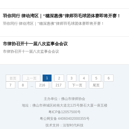
羽你同行 律动湾区｜“穗深惠佛”律师羽毛球团体赛即将开赛！
羽你同行 律动湾区｜“穗深惠佛”律师羽毛球团体赛即将开赛！
市律协召开十一届八次监事会会议
市律协召开十一届八次监事会会议
1
首页
上一页
2
3
4
5
6
7
8
216
217
下一页
尾页
...
主办单位：佛山市律师协会
地址：佛山市禅城区岭南大道北125号磐石大厦一座五楼
粤ICP备12057500号
粤公网安备 44060402000355号
技术支持：法智时代科技