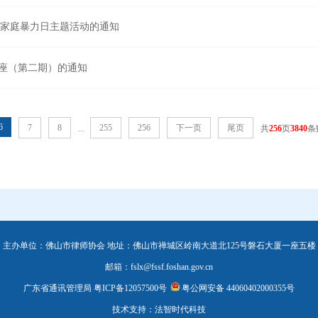
除家庭暴力日主题活动的通知
讲座（第二期）的通知
6
7
8
255
256
下一页
尾页
...
共
256
页
3840
条
主办单位：佛山市律师协会 地址：佛山市禅城区岭南大道北125号磐石大厦一座五楼
邮箱：fslx@fssf.foshan.gov.cn
广东省通讯管理局
粤ICP备12057500号
粤公网安备 44060402000355号
技术支持：法智时代科技