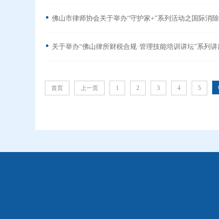
佛山市律师协会关于举办“守护家+”系列活动之国际消
关于举办“佛山律所财税合规·管理技能培训讲坛”系列
首页
上一页
1
2
3
4
5